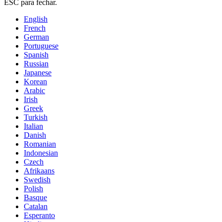
ESC para fechar.
English
French
German
Portuguese
Spanish
Russian
Japanese
Korean
Arabic
Irish
Greek
Turkish
Italian
Danish
Romanian
Indonesian
Czech
Afrikaans
Swedish
Polish
Basque
Catalan
Esperanto