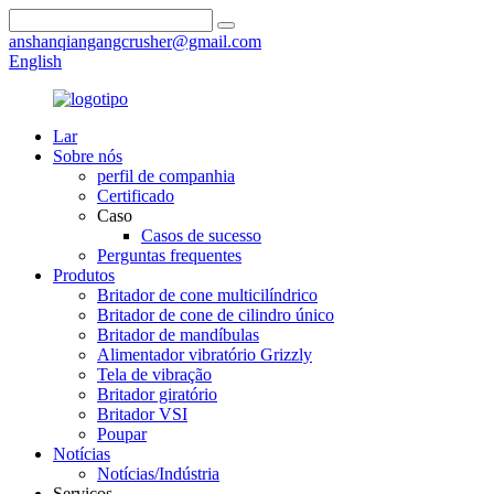
anshanqiangangcrusher@gmail.com
English
Lar
Sobre nós
perfil de companhia
Certificado
Caso
Casos de sucesso
Perguntas frequentes
Produtos
Britador de cone multicilíndrico
Britador de cone de cilindro único
Britador de mandíbulas
Alimentador vibratório Grizzly
Tela de vibração
Britador giratório
Britador VSI
Poupar
Notícias
Notícias/Indústria
Serviços