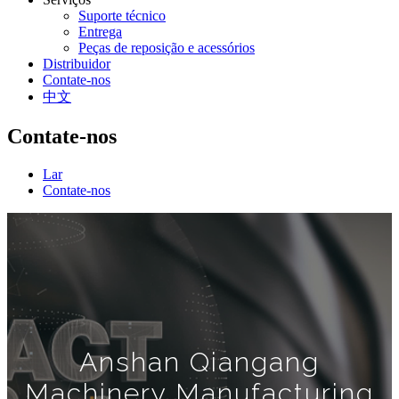
Suporte técnico
Entrega
Peças de reposição e acessórios
Distribuidor
Contate-nos
中文
Contate-nos
Lar
Contate-nos
Anshan Qiangang
Machinery Manufacturing