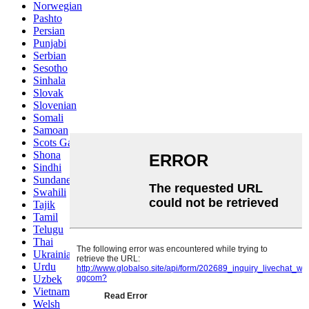
Norwegian
Pashto
Persian
Punjabi
Serbian
Sesotho
Sinhala
Slovak
Slovenian
Somali
Samoan
Scots Gaelic
Shona
Sindhi
Sundanese
Swahili
Tajik
Tamil
Telugu
Thai
Ukrainian
Urdu
Uzbek
Vietnamese
Welsh