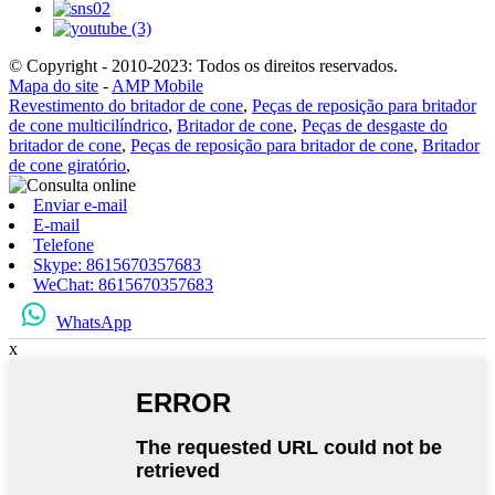
© Copyright - 2010-2023: Todos os direitos reservados.
Mapa do site
-
AMP Mobile
Revestimento do britador de cone
,
Peças de reposição para britador
de cone multicilíndrico
,
Britador de cone
,
Peças de desgaste do
britador de cone
,
Peças de reposição para britador de cone
,
Britador
de cone giratório
,
Enviar e-mail
E-mail
Telefone
Skype: 8615670357683
WeChat: 8615670357683
WhatsApp
x